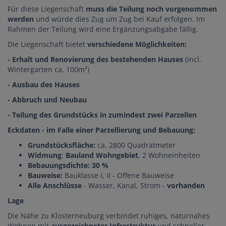
Für diese Liegenschaft
muss die Teilung noch vorgenommen
werden
und würde dies Zug um Zug bei Kauf erfolgen. Im
Rahmen der Teilung wird eine Ergänzungsabgabe fällig.
Die Liegenschaft bietet
verschiedene Möglichkeiten:
- Erhalt und Renovierung des bestehenden Hauses
(incl.
Wintergarten ca. 100m²)
- Ausbau des Hauses
- Abbruch und Neubau
- Teilung des Grundstücks in zumindest zwei Parzellen
Eckdaten - im Falle einer Parzellierung und Bebauung:
Grundstücksfläche:
ca. 2800 Quadratmeter
Widmung
:
Bauland Wohngebiet
, 2 Wohneinheiten
Bebauungsdichte: 30 %
Bauweise:
Bauklasse I, II - Offene Bauweise
Alle Anschlüsse
- Wasser, Kanal, Strom -
vorhanden
Lage
Die Nähe zu Klosterneuburg verbindet ruhiges, naturnahes
Wohnen mit
ausgezeichneter Infrastruktur
und schneller