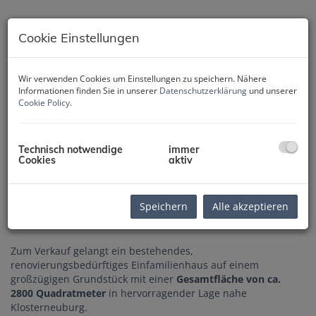
Cookie Einstellungen
Wir verwenden Cookies um Einstellungen zu speichern. Nähere
Informationen finden Sie in unserer
Datenschutzerklärung
und unserer
Cookie Policy
.
Technisch notwendige
immer
Cookies
aktiv
Speichern
Alle akzeptieren
Beschreibung
Zum Verkauf gelangt ein bestehendes,
renovierungsbedürftiges Einfamilienhaus auf einem
großzügigen Grundstück mit einer
Gesamtfläche von ca.
2800 Quadratmeter
in hervorragender Lage nahe
Klosterneuburg.