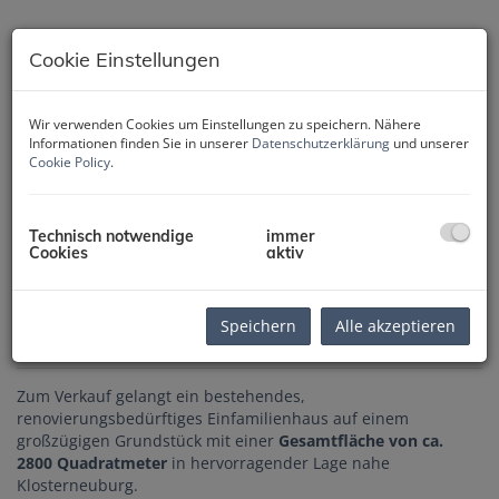
Cookie Einstellungen
Wir verwenden Cookies um Einstellungen zu speichern. Nähere
Informationen finden Sie in unserer
Datenschutzerklärung
und unserer
Cookie Policy
.
Technisch notwendige
immer
Cookies
aktiv
Speichern
Alle akzeptieren
Beschreibung
Zum Verkauf gelangt ein bestehendes,
renovierungsbedürftiges Einfamilienhaus auf einem
großzügigen Grundstück mit einer
Gesamtfläche von ca.
2800 Quadratmeter
in hervorragender Lage nahe
Klosterneuburg.