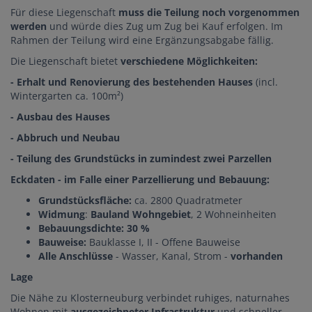
Für diese Liegenschaft
muss die Teilung noch vorgenommen
werden
und würde dies Zug um Zug bei Kauf erfolgen. Im
Rahmen der Teilung wird eine Ergänzungsabgabe fällig.
Die Liegenschaft bietet
verschiedene Möglichkeiten:
- Erhalt und Renovierung des bestehenden Hauses
(incl.
Wintergarten ca. 100m²)
- Ausbau des Hauses
- Abbruch und Neubau
- Teilung des Grundstücks in zumindest zwei Parzellen
Eckdaten - im Falle einer Parzellierung und Bebauung:
Grundstücksfläche:
ca. 2800 Quadratmeter
Widmung
:
Bauland Wohngebiet
, 2 Wohneinheiten
Bebauungsdichte: 30 %
Bauweise:
Bauklasse I, II - Offene Bauweise
Alle Anschlüsse
- Wasser, Kanal, Strom -
vorhanden
Lage
Die Nähe zu Klosterneuburg verbindet ruhiges, naturnahes
Wohnen mit
ausgezeichneter Infrastruktur
und schneller