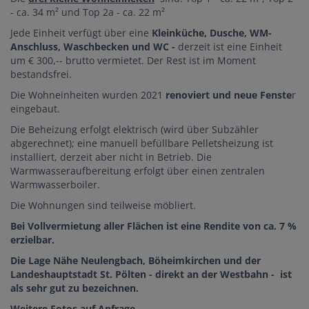
- ca. 34 m² und Top 2a - ca. 22 m²
Jede Einheit verfügt über eine
Kleinküche, Dusche, WM-
Anschluss, Waschbecken und WC -
derzeit ist eine Einheit
um € 300,-- brutto vermietet. Der Rest ist im Moment
bestandsfrei.
Die Wohneinheiten wurden 2021
renoviert und neue Fenste
r
eingebaut.
Die Beheizung erfolgt elektrisch (wird über Subzähler
abgerechnet); eine manuell befüllbare Pelletsheizung ist
installiert, derzeit aber nicht in Betrieb. Die
Warmwasseraufbereitung erfolgt über einen zentralen
Warmwasserboiler.
Die Wohnungen sind teilweise möbliert.
Bei Vollvermietung aller Flächen ist eine Rendite von ca. 7 %
erzielbar.
Die Lage Nähe Neulengbach, Böheimkirchen und der
Landeshauptstadt St. Pölten - direkt an der Westbahn - ist
als sehr gut zu bezeichnen.
Weitere Fotos auf Anfrage.