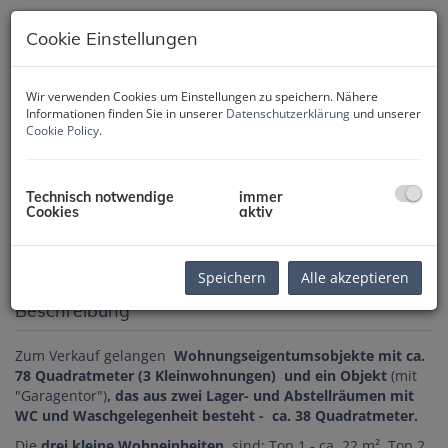
Cookie Einstellungen
Wir verwenden Cookies um Einstellungen zu speichern. Nähere
Informationen finden Sie in unserer
Datenschutzerklärung
und unserer
Cookie Policy
.
Technisch notwendige
immer
Cookies
aktiv
Speichern
Alle akzeptieren
Beschreibung
Zum Verkauf gelangen
Wohnungseigentumsobjekte mit ca.
78 Quadratmeter (3 Kleinwohnungen) und ein Objekt
(mit
"Garagentor")
, das aus zwei Lager- und Abstellräumen mit
WC und Waschgelegenheit besteht - ca. 38 Quadratmeter.
Die
drei kleine Wohneinheiten
sind: Top 1 - ca. 22 m², Top 2