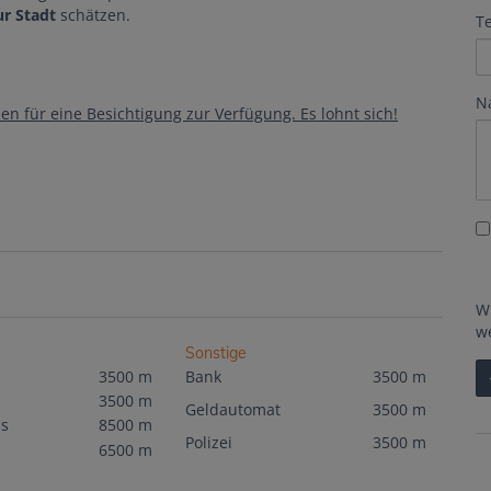
r Stadt
schätzen.
T
N
n für eine Besichtigung zur Verfügung. Es lohnt sich!
W
w
Sonstige
3500 m
Bank
3500 m
3500 m
Geldautomat
3500 m
s
8500 m
Polizei
3500 m
6500 m