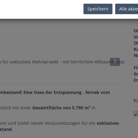
Speichern
Alle akze
B
O
V
O
K
N
F
G
E
umbestand! Eine Oase der Entspannung , fernab vom
K
stück mit einer
Gesamtfläche von 5.798 m²
in
iet und bietet ideale Voraussetzungen für ein
exklusives
estand.