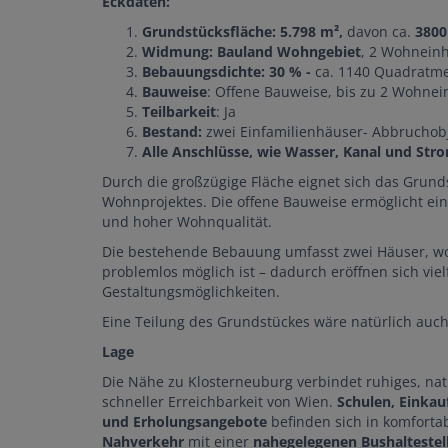
Eckdaten:
Grundstücksfläche: 5.798 m²,
davon ca.
3800
Widmung: Bauland Wohngebiet
, 2 Wohneinh
Bebauungsdichte: 30 % -
ca. 1140 Quadratm
Bauweise
: Offene Bauweise, bis zu 2 Wohne
Teilbarkeit
: Ja
Bestand:
zwei Einfamilienhäuser- Abbruchob
Alle Anschlüsse, wie Wasser, Kanal und Str
Durch die großzügige Fläche eignet sich das Grund
Wohnprojektes. Die offene Bauweise ermöglicht ein
und hoher Wohnqualität.
Die bestehende Bebauung umfasst zwei Häuser, wo
problemlos möglich ist – dadurch eröffnen sich viel
Gestaltungsmöglichkeiten.
Eine Teilung des Grundstückes wäre natürlich auch
Lage
Die Nähe zu Klosterneuburg verbindet ruhiges, n
schneller Erreichbarkeit von Wien.
Schulen, Einkau
und Erholungsangebote
befinden sich in komfortab
Nahverkehr
mit einer
nahegelegenen Bushaltestel