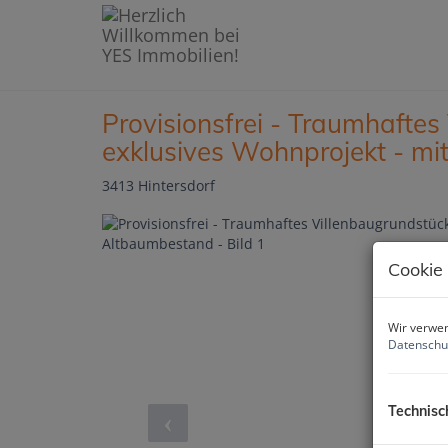
Provisionsfrei - Traumhaftes
exklusives Wohnprojekt - mi
3413 Hintersdorf
Cookie
Wir verwen
Datenschu
Technisc