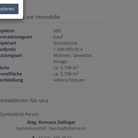
ptieren
asisdaten zur Immobilie
bjektnr.
609
ermarktungsart
Kauf
bjektart
Grundstück
aufpreis
1.349.000,00 €
utzungsart
Wohnen
Gewerbe
Anlage
2
läche
ca. 5.798 m
2
rundfläche
ca. 5.798 m
rschließung
vollerschlossen
ontaktieren Sie uns
Mag. Romana Zeilinger
handelsrechtll. Geschäftsführerin