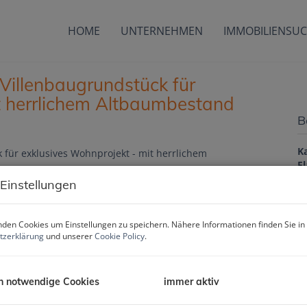
HOME
UNTERNEHMEN
IMMOBILIENSU
 Villenbaugrundstück für
t herrlichem Altbaumbestand
B
K
F
 Einstellungen
P
den Cookies um Einstellungen zu speichern. Nähere Informationen finden Sie in
tzerklärung
und unserer
Cookie Policy
.
Ka
G
h notwendige Cookies
immer aktiv
G