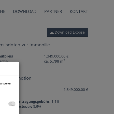
CHE
DOWNLOAD
PARTNER
KONTAKT
Download Expose
asisdaten zur Immobilie
aufpreis
1.349.000,00 €
2
läche
ca. 5.798 m
reisinformation
 unserer
ufpreis:
1.349.000,00 €
rundbucheintragungsgebühr:
1,1%
runderwerbsteuer:
3,5%