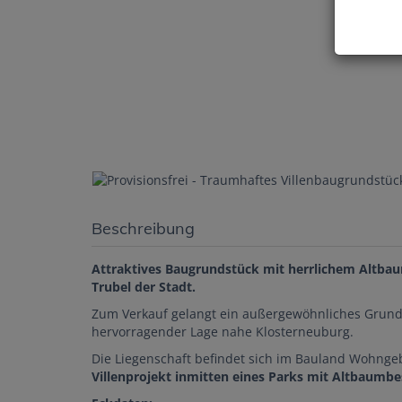
Beschreibung
Attraktives Baugrundstück mit herrlichem Altba
Trubel der Stadt.
Zum Verkauf gelangt ein außergewöhnliches Grund
hervorragender Lage nahe Klosterneuburg.
Die Liegenschaft befindet sich im Bauland Wohngeb
Villenprojekt inmitten eines Parks mit Altbaumb