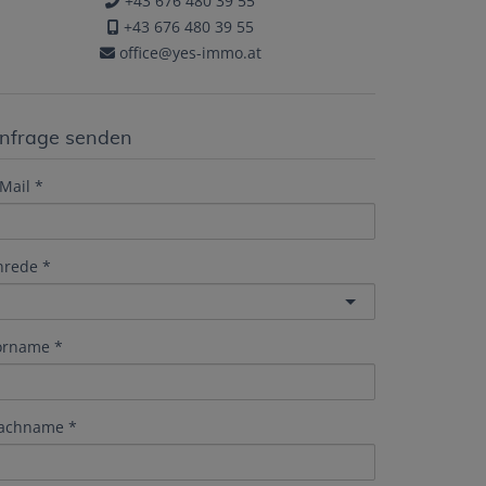
+43 676 480 39 55
+43 676 480 39 55
office@yes-immo.at
nfrage senden
Mail
nrede
orname
achname