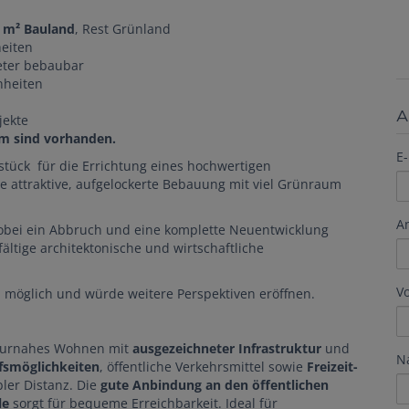
 m² Bauland
, Rest Grünland
eiten
eter bebaubar
inheiten
A
jekte
om sind vorhanden.
E-
stück für die Errichtung eines hochwertigen
e attraktive, aufgelockerte Bebauung mit viel Grünraum
A
bei ein Abbruch und eine komplette Neuentwicklung
fältige architektonische und wirtschaftliche
V
 möglich und würde weitere Perspektiven eröffnen.
aturnahes Wohnen mit
ausgezeichneter Infrastruktur
und
N
fsmöglichkeiten
, öffentliche Verkehrsmittel sowie
Freizeit-
ler Distanz. Die
gute Anbindung an den öffentlichen
le
sorgt für bequeme Erreichbarkeit. Ideal für