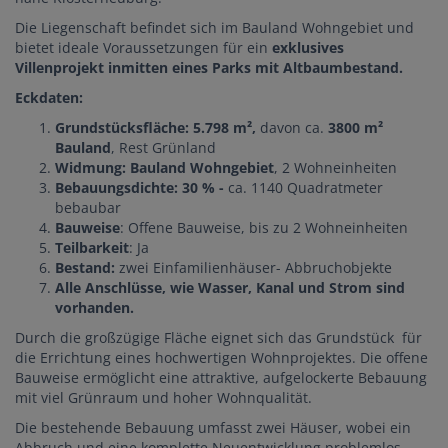
Die Liegenschaft befindet sich im Bauland Wohngebiet und
bietet ideale Voraussetzungen für ein
exklusives
Villenprojekt inmitten eines Parks mit Altbaumbestand.
Eckdaten:
Grundstücksfläche: 5.798 m²,
davon ca.
3800 m²
Bauland
, Rest Grünland
Widmung: Bauland Wohngebiet
, 2 Wohneinheiten
Bebauungsdichte: 30 % -
ca. 1140 Quadratmeter
bebaubar
Bauweise
: Offene Bauweise, bis zu 2 Wohneinheiten
Teilbarkeit
: Ja
Bestand:
zwei Einfamilienhäuser- Abbruchobjekte
Alle Anschlüsse, wie Wasser, Kanal und Strom sind
vorhanden.
Durch die großzügige Fläche eignet sich das Grundstück für
die Errichtung eines hochwertigen Wohnprojektes. Die offene
Bauweise ermöglicht eine attraktive, aufgelockerte Bebauung
mit viel Grünraum und hoher Wohnqualität.
Die bestehende Bebauung umfasst zwei Häuser, wobei ein
Abbruch und eine komplette Neuentwicklung problemlos