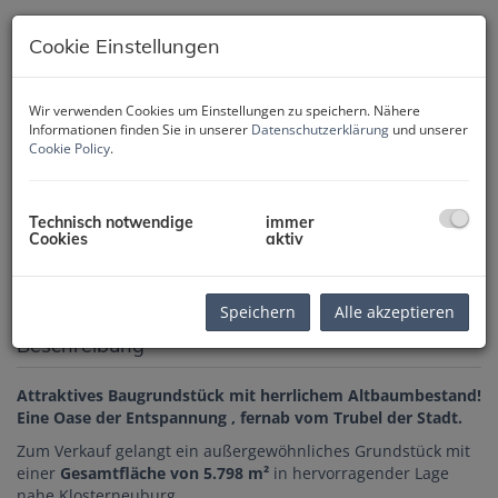
Cookie Einstellungen
Wir verwenden Cookies um Einstellungen zu speichern. Nähere
Informationen finden Sie in unserer
Datenschutzerklärung
und unserer
Cookie Policy
.
Technisch notwendige
immer
Cookies
aktiv
Speichern
Alle akzeptieren
Beschreibung
Attraktives Baugrundstück mit herrlichem Altbaumbestand!
Eine Oase der Entspannung , fernab vom Trubel der Stadt.
Zum Verkauf gelangt ein außergewöhnliches Grundstück mit
einer
Gesamtfläche von 5.798 m²
in hervorragender Lage
nahe Klosterneuburg.