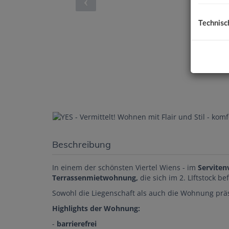
Technisc
Beschreibung
In einem der schönsten Viertel Wiens - im
Servitenv
Terrassenmietwohnung,
die sich im 2. LIftstock bef
Sowohl die Liegenschaft als auch die Wohnung prä
Highlights der Wohnung:
-
barrierefrei