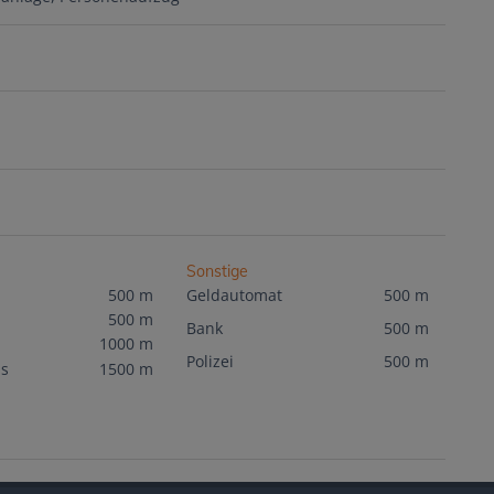
Sonstige
500 m
Geldautomat
500 m
500 m
Bank
500 m
1000 m
Polizei
500 m
s
1500 m