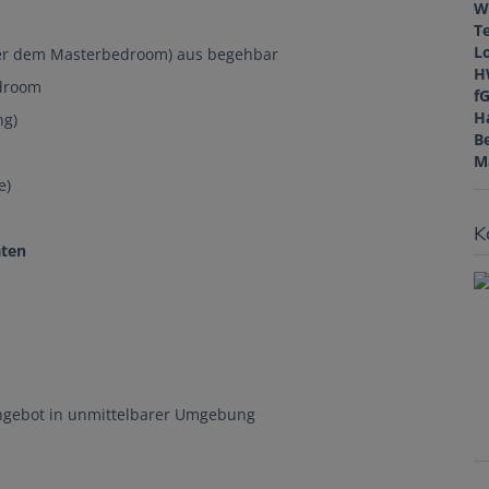
W
T
L
ßer dem Masterbedroom) aus begehbar
H
edroom
f
H
ng)
B
M
e)
K
äten
Angebot in unmittelbarer Umgebung