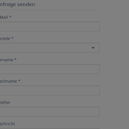
nfrage senden
Mail
nrede
orname
achname
elefon
achricht