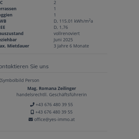
C
2
errassen
1
oggien
1
2
WB
D, 115.01 kWh/m
a
GEE
D, 1,76
auszustand
vollrenoviert
eziehbar
Juni 2025
ax. Mietdauer
3 Jahre 6 Monate
ontaktieren Sie uns
Mag. Romana Zeilinger
handelsrechtll. Geschäftsführerin
+43 676 480 39 55
+43 676 480 39 55
office@yes-immo.at