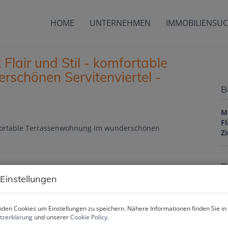
HOME
UNTERNEHMEN
IMMOBILIENSU
Flair und Stil - komfortable
schönen Servitenviertel -
B
M
F
Z
P
 Einstellungen
G
M
den Cookies um Einstellungen zu speichern. Nähere Informationen finden Sie in
B
tzerklärung
und unserer
Cookie Policy
.