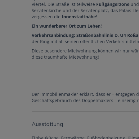
Viertel. Die Straße ist teilweise
Fußgängerzone
un
Servitenkirche und der Servitenplatz, das Palais L
vergessen die
Innenstadtnähe
!
Ein wunderbarer Ort zum Leben!
Verkehrsanbindung: Straßenbahnlinie D, U4 Roß
der Ring mit all seinen öffentlichen Verkehrsmittel
Diese besondere Mietwohnung können wir nur wä
diese traumhafte Mietwohnung!
Der Immobilienmakler erklärt, dass er – entgegen 
Geschäftsgebrauch des Doppelmaklers – einseitig nu
Ausstattung
Einbauküche
Fernwärme
Fußbodenheizung
Klim