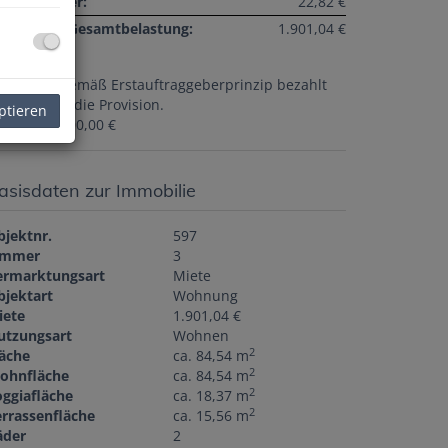
msatzsteuer:
22,82 €
onatliche Gesamtbelastung:
1.901,04 €
ovision:
Gemäß Erstauftraggeberprinzip bezahlt
r Abgeber die Provision.
ptieren
aution:
6.000,00 €
asisdaten zur Immobilie
bjektnr.
597
immer
3
ermarktungsart
Miete
bjektart
Wohnung
iete
1.901,04 €
utzungsart
Wohnen
2
läche
ca. 84,54 m
2
ohnfläche
ca. 84,54 m
2
oggiafläche
ca. 18,37 m
2
errassenfläche
ca. 15,56 m
äder
2