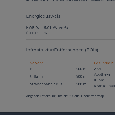
Energieausweis
2
HWB
D, 115.01 kWh/m
a
fGEE
D, 1,76
Infrastruktur/Entfernungen (POIs)
Verkehr
Gesundheit
Bus
500 m
Arzt
Apotheke
U-Bahn
500 m
Klinik
Straßenbahn / Bus
500 m
Krankenhau
Angaben Entfernung Luftlinie / Quelle: OpenStreetMap