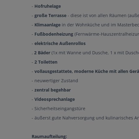
-
Hofruhelage
-
große Terrasse
- diese ist von allen Räumen (au
-
Klimaanlage
in der Wohnküche und im Masterb
-
Fußbodenheizung
(Fernwärme-Hauszentralheizu
-
elektrische Außenrollos
.
2 Bäder
(1x mit Wanne und Dusche, 1 x mit Dusch
-
2 Toiletten
-
vollausgestattete, moderne Küche mit allen Ger
- neuwertiger Zustand
-
zentral begehbar
-
Videosprechanlage
- Sicherheitseingangstüre
- äußerst gute Nahversorgung und kulinarisches 
Raumaufteilung: