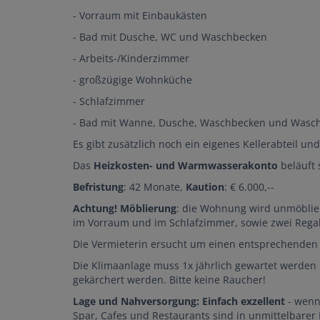
- Vorraum mit Einbaukästen
- Bad mit Dusche, WC und Waschbecken
- Arbeits-/Kinderzimmer
- großzügige Wohnküche
- Schlafzimmer
- Bad mit Wanne, Dusche, Waschbecken und Wasc
Es gibt zusätzlich noch ein eigenes Kellerabteil u
Das
Heizkosten- und Warmwasserakonto
beläuft 
Befristung
: 42 Monate,
Kaution
: € 6.000,--
Achtung! Möblierung
: die Wohnung wird unmöblie
im Vorraum und im Schlafzimmer, sowie zwei Rega
Die Vermieterin ersucht um einen entsprechend
Die Klimaanlage muss 1x jährlich gewartet werden u
gekärchert werden. Bitte keine Raucher!
Lage und Nahversorgung:
Einfach exzellent
- wenn 
Spar, Cafes und Restaurants sind in unmittelbarer 