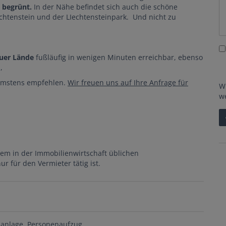
d
begrünt.
In der Nähe befindet sich auch die schöne
Iechtenstein und der LIechtensteinpark. Und nicht zu
auer Lände
fußläufig in wenigen Minuten erreichbar, ebenso
n,
rmstens empfehlen.
Wir freuen uns auf Ihre Anfrage für
W
w
dem in der Immobilienwirtschaft üblichen
r für den Vermieter tätig ist.
aanlage
Personenaufzug