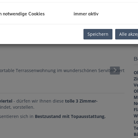
U
m
h notwendige Cookies
immer aktiv
Pr
de
Speichern
Alle akze
K
B
O
Z
V
O
M
iertel
- dürfen wir Ihnen diese
tolle 3 Zimmer-
N
indet, vorstellen.
F
W
sentieren sich in
Bestzustand mit Topausstattung.
L
T
B