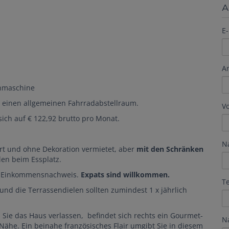
A
E-
A
hmaschine
nd einen allgemeinen Fahrradabstellraum.
V
sich auf € 122,92 brutto pro Monat.
N
rt und ohne Dekoration vermietet, aber
mit den Schränken
len beim Essplatz.
en Einkommensnachweis.
Expats sind willkommen.
T
nd die Terrassendielen sollten zumindest 1 x jährlich
Sie das Haus verlassen, befindet sich rechts ein Gourmet-
N
Nähe. Ein beinahe französisches Flair umgibt Sie in diesem