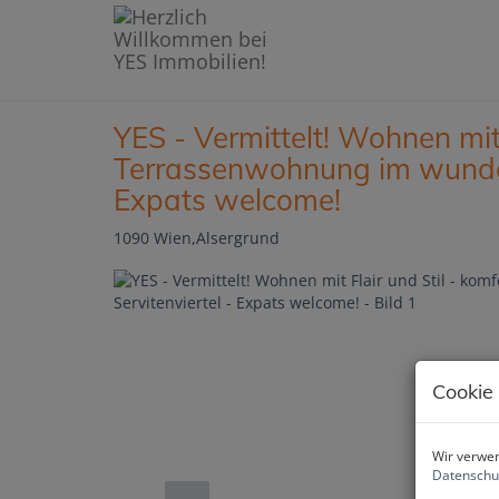
YES - Vermittelt! Wohnen mit 
Terrassenwohnung im wunder
Expats welcome!
1090 Wien,Alsergrund
Cookie
Wir verwen
Datenschu