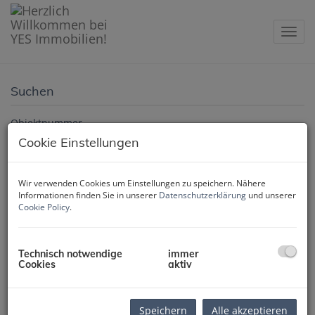
Navig
Suchen
Objektnummer
Cookie Einstellungen
Vermarktungsart
Wir verwenden Cookies um Einstellungen zu speichern. Nähere
Informationen finden Sie in unserer
Datenschutzerklärung
und unserer
Alle
Miete
Kauf
Cookie Policy
.
Objektart
Technisch notwendige
immer
Cookies
aktiv
Preis
Speichern
Alle akzeptieren
-