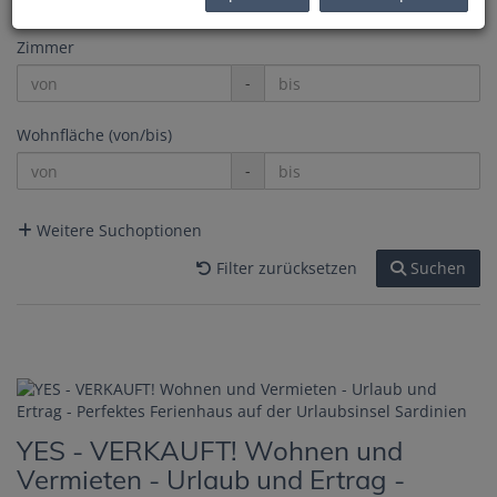
Zimmer
-
Wohnfläche (von/bis)
-
Weitere Suchoptionen
Filter zurücksetzen
Suchen
YES - VERKAUFT! Wohnen und
Vermieten - Urlaub und Ertrag -